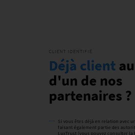
données
IDKEEP - Gérer les données
personnelles et le consentement
Protéger l'intégrité de mes
documents
Horodater les transactions
CLIENT IDENTIFIÉ
Déjà client
au
Répondre aux exigences DSP2
Certificats SSL
d'un de nos
partenaires ?
L'appli LuxTrust Mobile
Scan
Si vous êtes déjà en relation avec u
SmartCard
faisant également partie des autori
LuxTrust (vous pouvez consulter la l