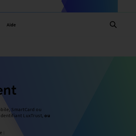
Aide
ent
obile, SmartCard ou
identifiant LuxTrust,
ou
e :