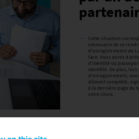
partenai
Cette situation corresp
nécessaire de se rend
d'enregistrement de Lux
face. Vous aurez à prés
d'identité ou passeport
identifié. De plus, lor
d'enregistrement, vou
dûment complété, signé
à la dernière page du
votre choix.