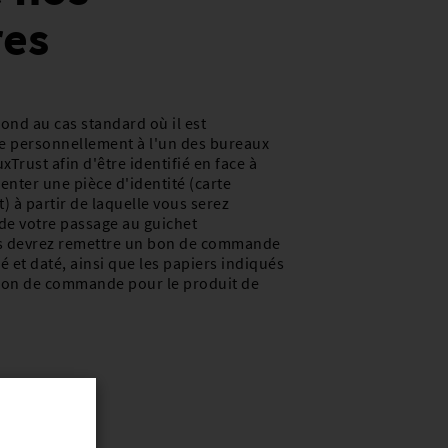
res
ond au cas standard où il est
re personnellement à l'un des bureaux
Trust afin d'être identifié en face à
enter une pièce d'identité (carte
) à partir de laquelle vous serez
s de votre passage au guichet
s devrez remettre un bon de commande
 et daté, ainsi que les papiers indiqués
 bon de commande pour le produit de