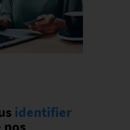
ous
identifier
e nos