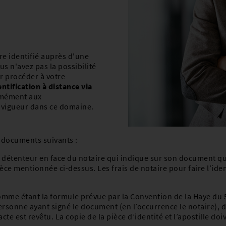
 43 84 26
ltz
auc@bcee.lu
h
u-Ve 9.00–17.00 en continu
 depuis le Luxembourg : 8002 8004 /
re identifié auprès d'une
52 2424 8004
bourg
s n'avez pas la possibilité
ct.finance@post.lu
 procéder à votre
undi – vendredi : 08h00-12h00 et 13h30-
50 72 20 1
entification à distance via
bas@bcee.lu
rmément aux
u-Ve 8.15–16.30 en continu
 vigueur dans ce domaine.
venmacher
de Ville
s documents suivants :
 depuis le Luxembourg : 8002 8004 /
 51 16 13
52 2424 8004
le détenteur en face du notaire qui indique sur son document qu
dud@bcee.lu
ct.finance@post.lu
èce mentionnée ci-dessus. Les frais de notaire pour faire l’ident
u-Ve 8.15–16.30 en continu
undi – vendredi : 08h00-12h00 et 13h30-
comme étant la formule prévue par la Convention de la Haye du 5
Alzette-Centre
personne ayant signé le document (en l’occurrence le notaire), de 
te est revêtu. La copie de la pièce d’identité et l’apostille doi
72 00 35 1