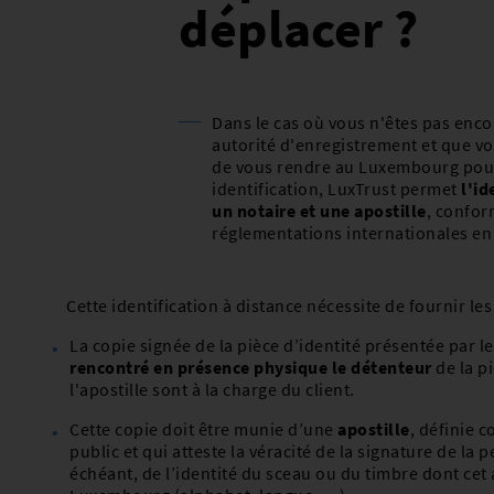
L-2721 LUXEMBOURG
déplacer ?
Numéro de téléphone :
Bureau de Poste de Wi
Adresse e-mail : age.
7, route de Kautenbac
Heures d’ouverture : L
L-9534 Wiltz
Numéro de téléphone :
Agence BASCHARAGE
Dans le cas où vous n'êtes pas enco
depuis l'étranger : +3
135, avenue de Luxem
autorité d'enregistrement et que vou
Adresse e-mail : conta
L-4940 BASCHARAGE
de vous rendre au Luxembourg pour
Heures d’ouverture : l
Numéro de téléphone : 
identification, LuxTrust permet
l'id
17h00
Adresse e-mail : age.
un notaire et une apostille
, confo
Heures d’ouverture : L
réglementations internationales en
Bureau de Poste Gre
Agence DUDELANGE
1, Schiltzenplatz
49-51, place de l’Hôtel 
L-6781 Grevenmacher
L-3590 DUDELANGE
Cette identification à distance nécessite de fournir le
Numéro de téléphone :
Numéro de téléphone :
depuis l'étranger : +3
La copie signée de la pièce d’identité présentée par 
Adresse e-mail : age.
Adresse e-mail : conta
rencontré en présence physique le détenteur
de la pi
Heures d’ouverture : L
Heures d’ouverture : l
l'apostille sont à la charge du client.
17h00
Agence ECHTERNACH
Cette copie doit être munie d’une
apostille
, définie 
20, place du Marché
Bureau de Poste Esch/
public et qui atteste la véracité de la signature de la 
L-6460 ECHTERNACH
13, rue Zénon Bernard
échéant, de l’identité du sceau ou du timbre dont cet ac
Numéro de téléphone : 
L-4030 Esch/Alzette