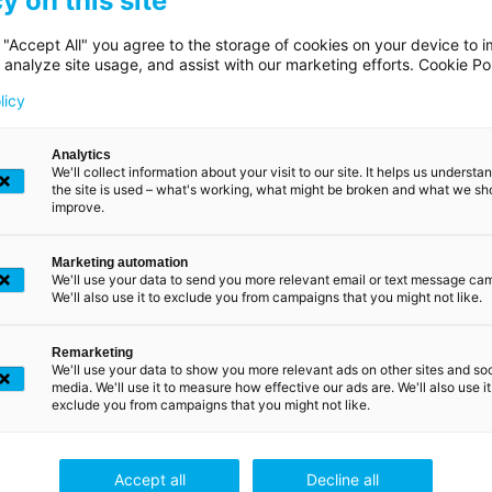
y on this site
enregistrement LuxT
 "Accept All" you agree to the storage of cookies on your device to i
 analyze site usage, and assist with our marketing efforts. Cookie Po
licy
Vous trouverez ci-dessous la liste des guichets d'enregistremen
xTrust habilités à vous identifier en personne (si vous n'êtes 
Analytics
We'll collect information about your visit to our site. It helps us underst
déjà client chez eux). Au cas ou vous seriez déjà client d'une de
the site is used – what's working, what might be broken and what we sh
ablissements mentionnés ci-après, vous pouvez simplement l
improve.
envoyer votre demande pour obtenir un produit LuxTrust.
Marketing automation
We'll use your data to send you more relevant email or text message ca
We'll also use it to exclude you from campaigns that you might not like.
Remarketing
We'll use your data to show you more relevant ads on other sites and soc
media. We'll use it to measure how effective our ads are. We'll also use it
exclude you from campaigns that you might not like.
e de l'Epargne de l'Etat
Accept all
Decline all