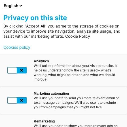
Overslaan
English
en
naar
Privacy on this site
de
By clicking "Accept All" you agree to the storage of cookies on
Kruimelpad
Home
inhoud
your device to improve site navigation, analyze site usage, and
LUXTRUST: EEN CERTIFICERINGSINSTANTIE
assist with our marketing efforts. Cookie Policy
gaan
VOOR PROFESSIONALS
Business
Cookies policy
Digitaal
betrouwbaarheid
voor
Analytics
We'll collect information about your visit to our site. It
helps us understand how the site is used – what's
uw bedrijf
working, what might be broken and what we should
improve.
Moet u op afstand contracten en documenten
Marketing automation
ondertekenen? Door gebruik te maken van
We'll use your data to send you more relevant email or
geverifieerde ID-gegevens, sterke
text message campaigns. We'll also use it to exclude
authenticatiemechanismen en technologie voor e-
you from campaigns that you might not like.
handtekeningen, kunt u met onze digitale
oplossingen uw documentbeheerprocessen en het
Remarketing
traject van uw klanten digitaliseren.
We'll use your data to show you more relevant ads on