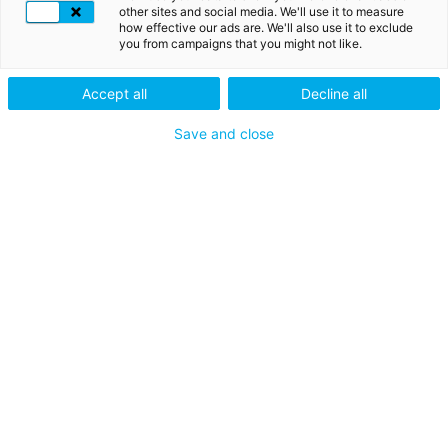
other sites and social media. We'll use it to measure
Heeft u alleen een authenticatieapparaat nodig om
how effective our ads are. We'll also use it to exclude
namens uw bedrijf online taken uit te voeren?
you from campaigns that you might not like.
UW ZAKELIJKE PRODUCT BESTELLEN
Accept all
Decline all
Save and close